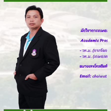
นักวิชาการเกษตร
Academic Profil
- วท.ม. (การจัดกา
- วท.บ. (เกษตรศาส
หมายเลขโทรศัพท์
Email:
chaiwat.