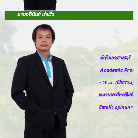
นายอภินันท์ เร่งเร็ว
นักวิทยาศาสตร์
Academic Profil
- วท.บ. (พืชสวน)
หมายเลขโทรศัพท์
Email:
apinunre@