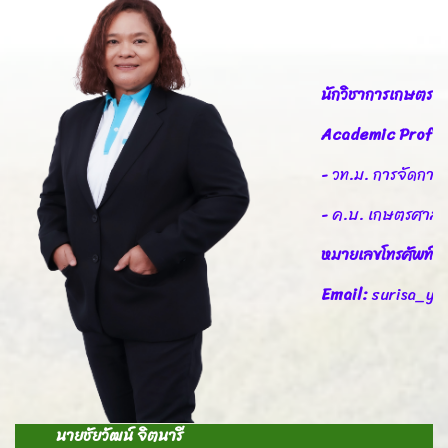
นักวิชาการเกษตร
Academic Profil
- วท.ม. การจัดการ
- ค.บ. เกษตรศาสต
หมายเลขโทรศัพท์
Email:
surisa_ye
นายชัยวัฒน์ จิตนารี