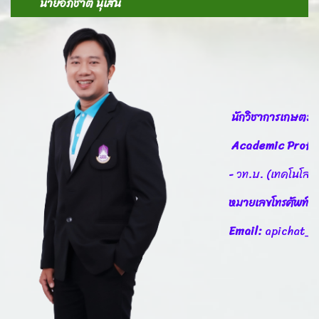
นายอภิชาติ นุเสน
นักวิชาการเกษตร
Academic Profil
- วท.บ. (เทคโนโลย
หมายเลขโทรศัพท์
Email:
apichat_