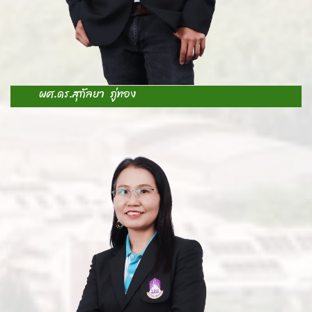
ผศ.ดร.สุกัลยา ภู่ทอง
A
-
-
จ
-
จ
S
-