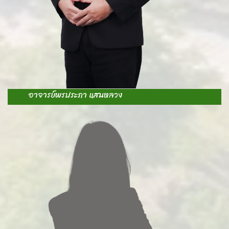
E
อาจารย์พรประภา แสนหลวง
A
-
S
-