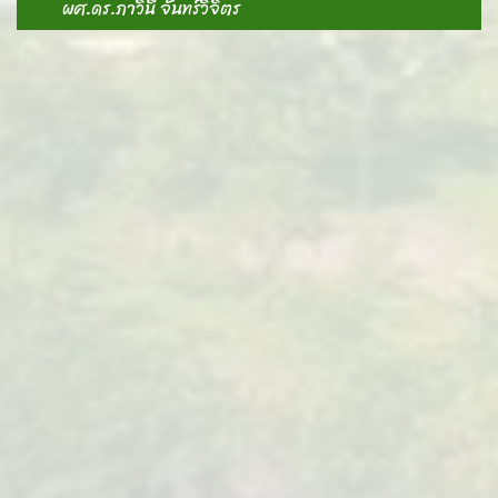
ผศ.ดร.ภาวินี จันทร์วิจิตร
A
-
-
-
S
-
ห
E