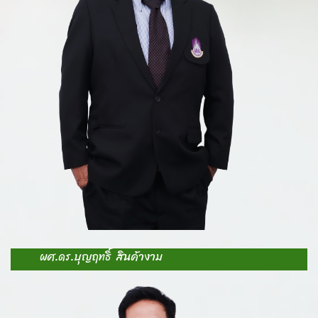
-
ม
S
-
ห
E
ผศ.ดร.บุญฤทธิ์ สินค้างาม
A