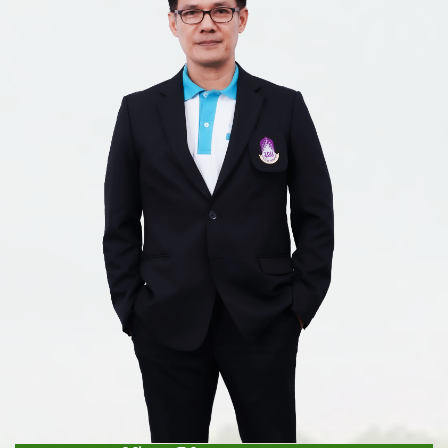
-
-
-
S
-
ห
E