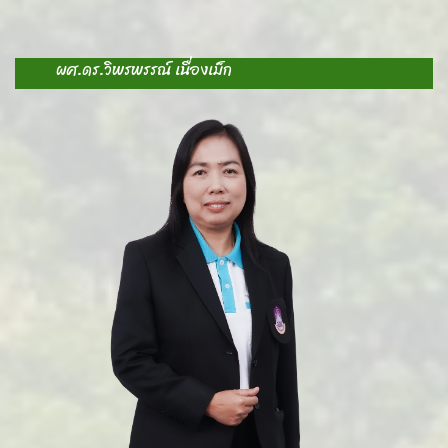
ผศ.ดร.วิพรพรรณ์ เนื่องเม็ก
A
-
-
S
-
ห
E