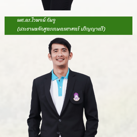
ผศ.ดร.ไวพจน์ กันจู
(ประธานหลักสูตรเกษตรศาสตร์ ปริญญาตรี)
-
-
-
S
-
ห
E