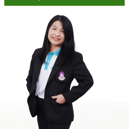
A
-
-
-
ม
S
-
ห
E