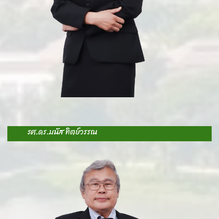
ห
E
S
รศ.ดร.มนัส ทิตย์วรรณ
A
-
-
ม