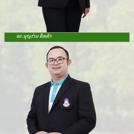
ดร.บุญร่วม คิดค้า
A
-
-
-
S
-
ห