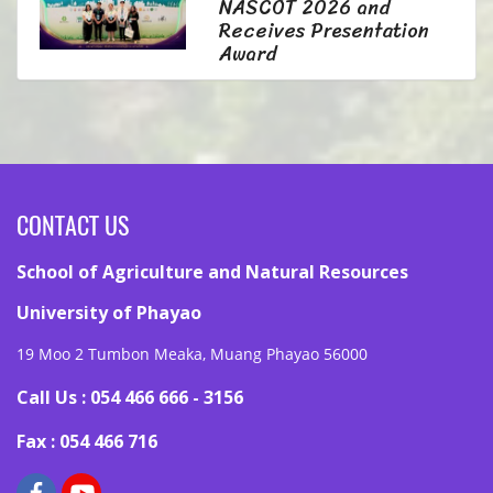
NASCOT 2026 and
Receives Presentation
Award
CONTACT US
School of Agriculture and Natural Resources
University of Phayao
19 Moo 2 Tumbon Meaka, Muang Phayao 56000
Call Us : 054 466 666 - 3156
Fax : 054 466 716