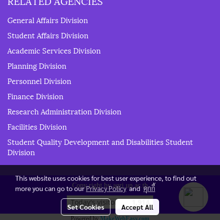
RELATED AGENCIES
General Affairs Division
Student Affairs Division
Academic Services Division
Planning Division
Personnel Division
Finance Division
Research Administration Division
Facilities Division
Student Quality Development and Disabilities Student
Division
This website uses cookies for best user experience, to find out
Copy right by agri.up.ac.th
more you can go to our
Privacy Policy
and
คุกกี้
Today's visitor
1,914
Set Cookies
Accept All
Powered by
MakeWebEasy.com