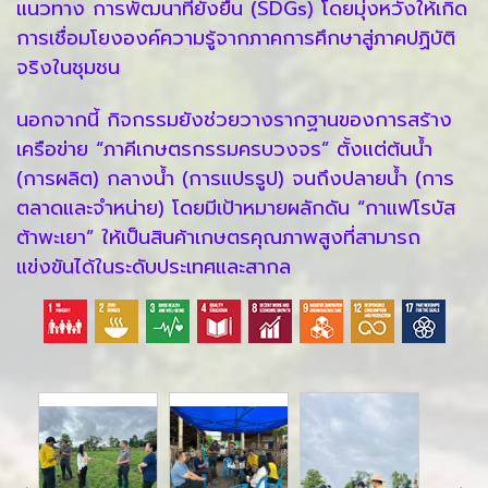
แนวทาง การพัฒนาที่ยั่งยืน (SDGs) โดยมุ่งหวังให้เกิด
การเชื่อมโยงองค์ความรู้จากภาคการศึกษาสู่ภาคปฏิบัติ
จริงในชุมชน
นอกจากนี้ กิจกรรมยังช่วยวางรากฐานของการสร้าง
เครือข่าย “ภาคีเกษตรกรรมครบวงจร” ตั้งแต่ต้นน้ำ
(การผลิต) กลางน้ำ (การแปรรูป) จนถึงปลายน้ำ (การ
ตลาดและจำหน่าย) โดยมีเป้าหมายผลักดัน “กาแฟโรบัส
ต้าพะเยา” ให้เป็นสินค้าเกษตรคุณภาพสูงที่สามารถ
แข่งขันได้ในระดับประเทศและสากล