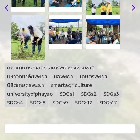
คณะเกษตรศาสตร์และทรัพยากรธรรมชาติ
มหาวิทยาลัยพะเยา
มอพะเยา
เกษตรพะเยา
นิสิตเกษตรพะเยา
smartagriculture
universityofphayao
SDGs1
SDGs2
SDGs3
SDGs4
SDGs8
SDGs9
SDGs12
SDGs17