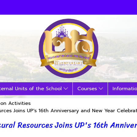
ternal Units of the School
Courses
Informati
ion Activities
urces Joins UP's 16th Anniversary and New Year Celebra
tural Resources Joins UP's 16th Annive