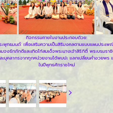
กิจกรรมภายในงานประกอบด้วย:
พระพุทธมนต์: เพื่อเสริมความเป็นสิริมงคลตามแบบแผนประเพ
มจงรักภักดีและเทิดไท้สมเด็จพระนางเจ้าสิริกิติ์ พระบรมร
หารและบุคลากรจากทุกหน่วยงานได้พบปะ แลกเปลี่ยนคำอวยพร 
ในปีพุทธศักราชใหม่