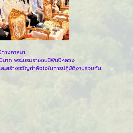
ณีทางศาสนา
าชินีนาถ พระบรมราชชนนีพันปีหลวง
และสร้างขวัญกำลังใจในการปฏิบัติงานร่วมกัน