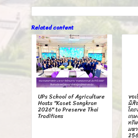
Related content
UPs School of Agriculture
ขอเ
Hosts "Kaset Songkran
นิสิ
2026" to Preserve Thai
โคร
Traditions
เกษ
ทรั
มหา
25