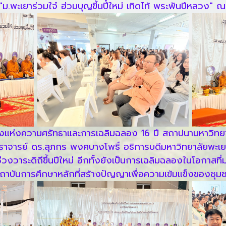
ม.พะเยาร่วมใจ๋ ฮ่วมบุญขี้นปี๋ใหม่ เทิดไท้ พระพันปีหลวง
งแห่งความศรัทธาและการเฉลิมฉลอง 16 ปี สถาปนามหาวิทย
ตราจารย์ ดร.สุภกร พงศบางโพธิ์ อธิการบดีมหาวิทยาลัยพะเยา
งวาระดิถีขึ้นปีใหม่ อีกทั้งยังเป็นการเฉลิมฉลองในโอกาสที่มห
ถาบันการศึกษาหลักที่สร้างปัญญาเพื่อความเข้มแข็งของชุม