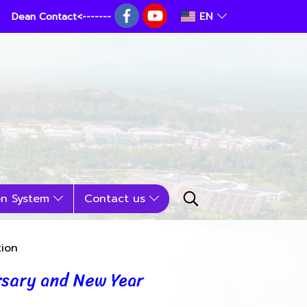
EN
Dean Contact<-------
on System
Contact us
tion
rsary and New Year