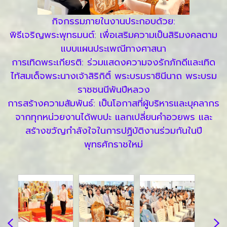
กิจกรรมภายในงานประกอบด้วย:
พิธีเจริญพระพุทธมนต์: เพื่อเสริมความเป็นสิริมงคลตาม
แบบแผนประเพณีทางศาสนา
การเทิดพระเกียรติ: ร่วมแสดงความจงรักภักดีและเทิด
ไท้สมเด็จพระนางเจ้าสิริกิติ์ พระบรมราชินีนาถ พระบรม
ราชชนนีพันปีหลวง
การสร้างความสัมพันธ์: เป็นโอกาสที่ผู้บริหารและบุคลากร
จากทุกหน่วยงานได้พบปะ แลกเปลี่ยนคำอวยพร และ
สร้างขวัญกำลังใจในการปฏิบัติงานร่วมกันในปี
พุทธศักราชใหม่