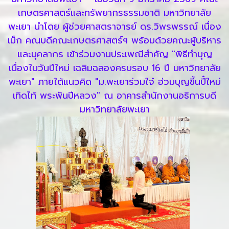
เกษตรศาสตร์และทรัพยากรธรรมชาติ มหาวิทยาลัย
พะเยา นำโดย ผู้ช่วยศาสตราจารย์ ดร.วิพรพรรณ์ เนื่อง
เม็ก คณบดีคณะเกษตรศาสตร์ฯ พร้อมด้วยคณะผู้บริหาร
และบุคลากร เข้าร่วมงานประเพณีสำคัญ "พิธีทำบุญ
เนื่องในวันปีใหม่ เฉลิมฉลองครบรอบ 16 ปี มหาวิทยาลัย
พะเยา" ภายใต้แนวคิด "ม.พะเยาร่วมใจ๋ ฮ่วมบุญขี้นปี๋ใหม่
เทิดไท้ พระพันปีหลวง" ณ อาคารสำนักงานอธิการบดี
มหาวิทยาลัยพะเยา