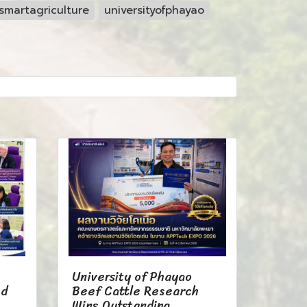
smartagriculture
universityofphayao
University of Phayao
nd
Beef Cattle Research
Wins Outstanding