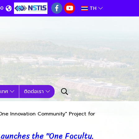
TH
60
นเทศ
ติดต่อเรา
 One Innovation Community" Project for
Launches the "One Faculty,