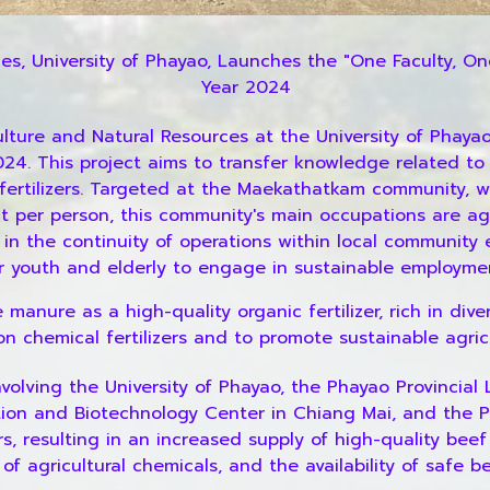
es, University of Phayao, Launches the "One Faculty, On
Year 2024
lture and Natural Resources at the University of Phayao
024. This project aims to transfer knowledge related t
t fertilizers. Targeted at the Maekathatkam community, 
t per person, this community's main occupations are ag
 in the continuity of operations within local community e
r youth and elderly to engage in sustainable employme
e manure as a high-quality organic fertilizer, rich in di
 on chemical fertilizers and to promote sustainable agric
involving the University of Phayao, the Phayao Provincial 
ination and Biotechnology Center in Chiang Mai, and the 
rs, resulting in an increased supply of high-quality bee
f agricultural chemicals, and the availability of safe b