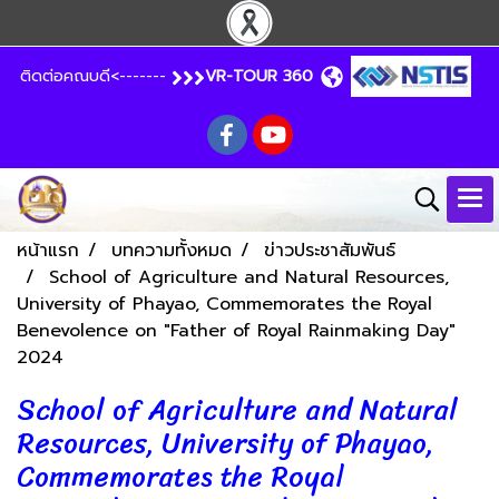
ติดต่อคณบดี<-------
VR-TOUR 360
หน้าแรก
บทความทั้งหมด
ข่าวประชาสัมพันธ์
School of Agriculture and Natural Resources,
University of Phayao, Commemorates the Royal
Benevolence on "Father of Royal Rainmaking Day"
2024
School of Agriculture and Natural
Resources, University of Phayao,
Commemorates the Royal