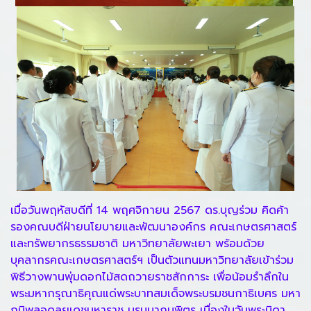
เมื่อวันพฤหัสบดีที่ 14 พฤศจิกายน 2567 ดร.บุญร่วม คิดค้า
รองคณบดีฝ่ายนโยบายและพัฒนาองค์กร คณะเกษตรศาสตร์
และทรัพยากรธรรมชาติ มหาวิทยาลัยพะเยา พร้อมด้วย
บุคลากรคณะเกษตรศาสตร์ฯ เป็นตัวแทนมหาวิทยาลัยเข้าร่วม
พิธีวางพานพุ่มดอกไม้สดถวายราชสักการะ เพื่อน้อมรำลึกใน
พระมหากรุณาธิคุณแด่พระบาทสมเด็จพระบรมชนกาธิเบศร มหา
ภูมิพลอดุลยเดชมหาราช บรมนาถบพิตร เนื่องในวันพระบิดา