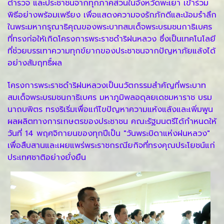
ตำรวจ และประชาชนจากทุกภาคส่วนในจังหวัดพะเยา เข้าร่วม
พิธีอย่างพร้อมเพรียง เพื่อแสดงความจงรักภักดีและน้อมรำลึก
ในพระมหากรุณาธิคุณของพระบาทสมเด็จพระบรมชนกาธิเบศร
ที่ทรงก่อให้เกิดโครงการพระราชดำริฝนหลวง ซึ่งเป็นเทคโนโลยี
ที่ช่วยบรรเทาความทุกข์ยากของประชาชนจากปัญหาภัยแล้งได้
อย่างสัมฤทธิ์ผล
โครงการพระราชดำริฝนหลวงเป็นนวัตกรรมสำคัญที่พระบาท
สมเด็จพระบรมชนกาธิเบศร มหาภูมิพลอดุลยเดชมหาราช บรม
นาถบพิตร ทรงริเริ่มเพื่อแก้ไขปัญหาความแห้งแล้งและเพิ่มพูน
ผลผลิตทางการเกษตรของประชาชน คณะรัฐมนตรีได้กำหนดให้
วันที่ 14 พฤศจิกายนของทุกปีเป็น "วันพระบิดาแห่งฝนหลวง"
เพื่อสืบสานและเผยแพร่พระราชกรณียกิจที่ทรงคุณประโยชน์แก่
ประเทศชาติอย่างยั่งยืน