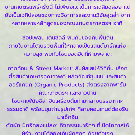
งานเกษตรแฟร์ครั้งนี้ ไม่เพียงแต่เป็นการเฉลิมฉลอง แต่
ยังเป็นเวทีปล่อยของทางวิชาการและงานวิจัยสุดล้ำ จาก
หลากหลายหลักสูตรของคณะเกษตรศาสตร์ฯ อาทิ:
ช้อปเพลิน เดินชิลล์ ฟินกับของกินพื้นถิ่น
ภายในงานได้เนรมิตพื้นที่ให้กลายเป็นแลนด์มาร์กแห่ง
ความสุข พบกับโซนยอดฮิตที่ห้ามพลาด:
กาดก้อม & Street Market: สัมผัสเสน่ห์วิถีถิ่น เลือก
ซื้อสินค้าเกษตรคุณภาพดี ผลิตภัณฑ์ชุมชน และสินค้า
ออร์แกนิก (Organic Products) ส่งตรงจากฟาร์ม
คณะเกษตรฯ และชาวบ้าน
โซนคาเฟ่นั่งชิล: จิบเครื่องดื่มท่ามกลางบรรยากาศ
ธรรมชาติ พร้อมมุมถ่ายรูปเก๋ๆ ที่สายคอนเทนต์ต้องรีบ
มาเช็กอิน
ตัดผัก ปักรักลงแปลง: กิจกรรมน่ารักๆ ที่เปิดโอกาสให้
ผู้ร่วมงานได้ลองเก็บผักสดๆ ด้วยตัวเอง