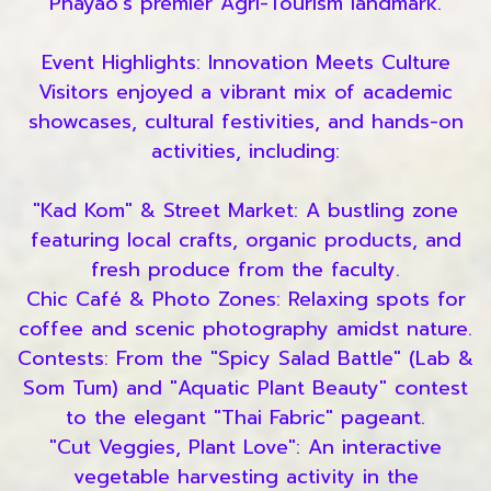
Phayao’s premier Agri-Tourism landmark.
Event Highlights: Innovation Meets Culture
Visitors enjoyed a vibrant mix of academic
showcases, cultural festivities, and hands-on
activities, including:
"Kad Kom" & Street Market: A bustling zone
featuring local crafts, organic products, and
fresh produce from the faculty.
Chic Café & Photo Zones: Relaxing spots for
coffee and scenic photography amidst nature.
Contests: From the "Spicy Salad Battle" (Lab &
Som Tum) and "Aquatic Plant Beauty" contest
to the elegant "Thai Fabric" pageant.
"Cut Veggies, Plant Love": An interactive
vegetable harvesting activity in the