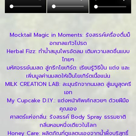
Mocktail Magic in Moments: รังสรรค์เครื่องดื่มม็
อกเทลแก้วโปรด
Herbal Fizz: ทำน้ำสมุนไพรอัดลม เติมความสดชื่นแบบ
ไทยๆ
มหัศจรรย์นมสด สู่กรีกโยเกิร์ต: เรียนรู้วิธีปั้น แต่ง และ
เพิ่มมูลค่านมสดให้เป็นโยเกิร์ตเนื้อแน่น
MILK CREATION LAB: ละมุนรักจากนมสด สู่เมนูสุดครี
เอท
My Cupcake D.I.Y.: แต่งหน้าคัพเค้กสวยๆ ด้วยฝีมือ
คุณเอง
ศาสตร์แห่งกลิ่น: รังสรรค์ Body Spray ธรรมชาติ
กลิ่นหอมหนึ่งเดียวในโลก
Honey Care: ผลิตภัณฑ์ดูแลตนเองจากน้ำผึ้งบริสุทธิ์