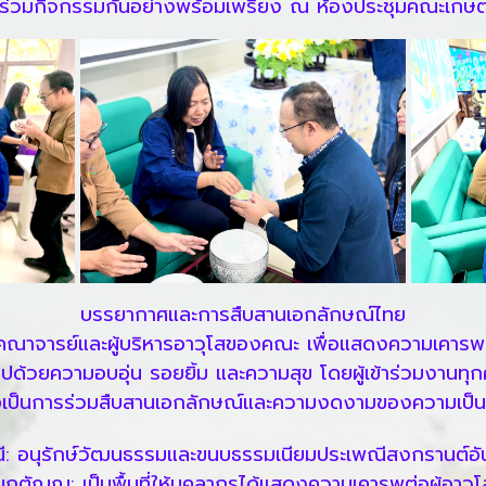
้าร่วมกิจกรรมกันอย่างพร้อมเพรียง ณ ห้องประชุมคณะเกษ
บรรยากาศและการสืบสานเอกลักษณ์ไทย
กคณาจารย์และผู้บริหารอาวุโสของคณะ เพื่อแสดงความเคารพ ข
ปด้วยความอบอุ่น รอยยิ้ม และความสุข โดยผู้เข้าร่วมงานทุกค
่อเป็นการร่วมสืบสานเอกลักษณ์และความงดงามของความเป็
ี: อนุรักษ์วัฒนธรรมและขนบธรรมเนียมประเพณีสงกรานต์อ
ตัญญู: เป็นพื้นที่ให้บุคลากรได้แสดงความเคารพต่อผู้อาวุ