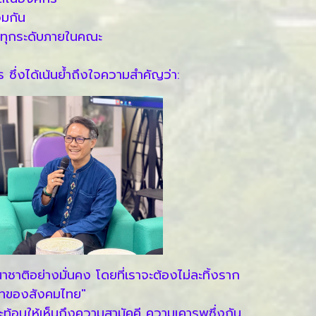
วมกัน
กรทุกระดับภายในคณะ
ึ่งได้เน้นย้ำถึงใจความสำคัญว่า:
าติอย่างมั่นคง โดยที่เราจะต้องไม่ละทิ้งราก
บทของสังคมไทย"
ะท้อนให้เห็นถึงความสามัคคี ความเคารพซึ่งกัน