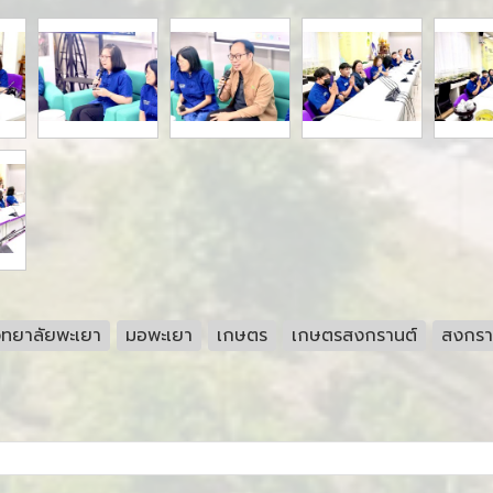
ิทยาลัยพะเยา
มอพะเยา
เกษตร
เกษตรสงกรานต์
สงกรา