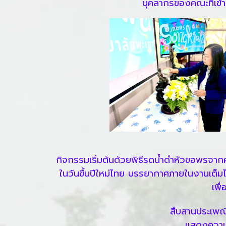
บุคลากรของคณะที่เข
กิจกรรมเริ่มต้นด้วยพิธีรดน้ำดำหัวขอพรจา
ในวันขึ้นปีใหม่ไทย บรรยากาศภายในงานเต็มไ
เพื
สืบสานประเพณ
แสดงความก